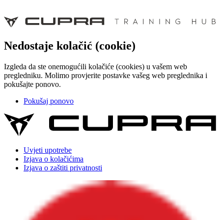
Nedostaje kolačić (cookie)
Izgleda da ste onemogućili kolačiće (cookies) u vašem web
pregledniku. Molimo provjerite postavke vašeg web preglednika i
pokušajte ponovo.
Pokušaj ponovo
Uvjeti upotrebe
Izjava o kolačićima
Izjava o zaštiti privatnosti