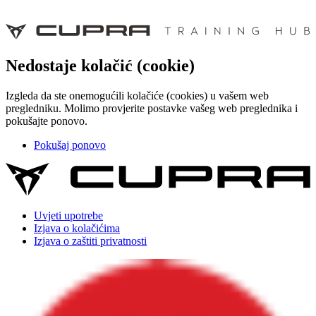
Nedostaje kolačić (cookie)
Izgleda da ste onemogućili kolačiće (cookies) u vašem web
pregledniku. Molimo provjerite postavke vašeg web preglednika i
pokušajte ponovo.
Pokušaj ponovo
Uvjeti upotrebe
Izjava o kolačićima
Izjava o zaštiti privatnosti