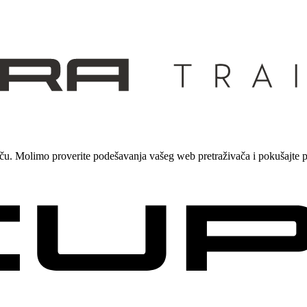
aču. Molimo proverite podešavanja vašeg web pretraživača i pokušajte 